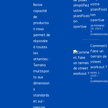
votre
Notre
planificat
capacité
ion
de
sportive
productio
SEPTEMBRE
n nous
19, 2025
/
0
permet de
COMMENTAIRE
répondre
Comment
à toutes
faire un
les
terrain de
attentes :
street
Terrains
workout ?
multispor
AVRIL 1,
2025
/
ts aux
0
COMMENTAIRE
dimension
s
standards
et sur-
mesure