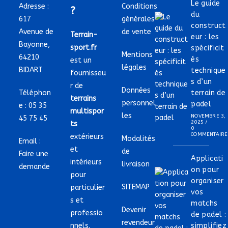
Le guide
Adresse :
Conditions
?
du
617
générales
construct
Avenue de
de vente
Terrain-
eur : les
Bayonne,
sport.fr
spécificit
Mentions
64210
és
est un
légales
BIDART
technique
fournisseu
s d’un
r de
Données
Téléphon
terrain de
terrains
personnel
padel
e :
05 35
multispor
les
NOVEMBRE 3,
45 75 45
2025
/
ts
0
COMMENTAIRE
extérieurs
Modalités
Email :
et
de
Faire une
Applicati
intérieurs
livraison
demande
on pour
pour
organiser
SITEMAP
particulier
vos
s et
matchs
Devenir
professio
de padel :
revendeur
nnels.
simplifiez