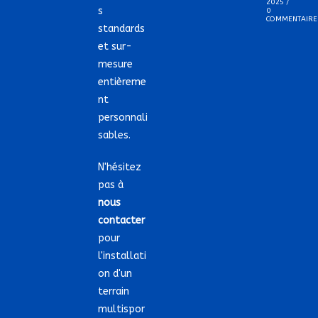
2025
/
s
0
COMMENTAIRE
standards
et sur-
mesure
entièreme
nt
personnali
sables.
N'hésitez
pas à
nous
contacter
pour
l'installati
on d'un
terrain
multispor