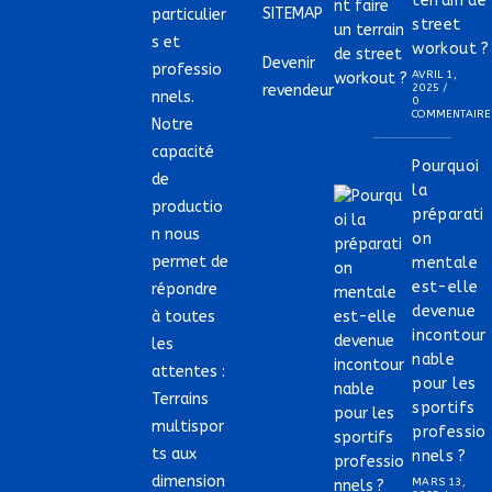
terrain de
SITEMAP
particulier
street
s et
workout ?
Devenir
professio
AVRIL 1,
revendeur
2025
/
nnels.
0
COMMENTAIRE
Notre
capacité
Pourquoi
de
la
productio
préparati
n nous
on
permet de
mentale
est-elle
répondre
devenue
à toutes
incontour
les
nable
attentes :
pour les
Terrains
sportifs
multispor
professio
ts aux
nnels ?
dimension
MARS 13,