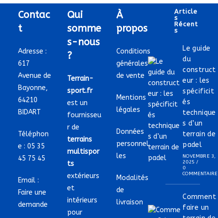
Article
Contac
Qui
À
S
Récent
t
somme
propos
S
s-nous
Le guide
Adresse :
Conditions
?
du
617
générales
construct
Avenue de
de vente
Terrain-
eur : les
Bayonne,
sport.fr
spécificit
Mentions
64210
és
est un
légales
BIDART
technique
fournisseu
s d’un
r de
Données
Téléphon
terrain de
terrains
personnel
padel
e :
05 35
multispor
les
NOVEMBRE 3,
45 75 45
2025
/
ts
0
COMMENTAIRE
extérieurs
Modalités
Email :
et
de
Faire une
Comment
intérieurs
livraison
demande
faire un
pour