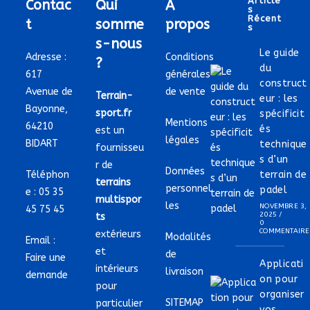
Article
Contac
Qui
À
S
Récent
t
somme
propos
S
s-nous
Le guide
Adresse :
Conditions
?
du
617
générales
construct
Avenue de
de vente
Terrain-
eur : les
Bayonne,
sport.fr
spécificit
Mentions
64210
és
est un
légales
BIDART
technique
fournisseu
s d’un
r de
Données
Téléphon
terrain de
terrains
personnel
padel
e :
05 35
multispor
les
NOVEMBRE 3,
45 75 45
2025
/
ts
0
COMMENTAIRE
extérieurs
Modalités
Email :
et
de
Faire une
Applicati
intérieurs
livraison
demande
on pour
pour
organiser
SITEMAP
particulier
vos