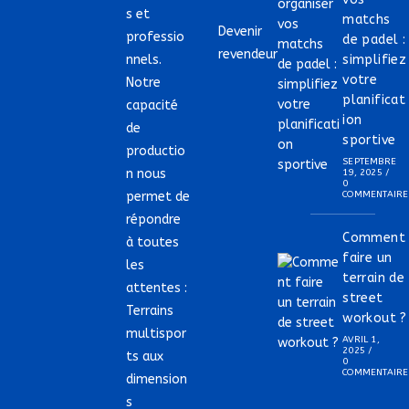
s et
matchs
Devenir
professio
de padel :
revendeur
nnels.
simplifiez
votre
Notre
planificat
capacité
ion
de
sportive
productio
SEPTEMBRE
n nous
19, 2025
/
0
permet de
COMMENTAIRE
répondre
Comment
à toutes
faire un
les
terrain de
attentes :
street
Terrains
workout ?
multispor
AVRIL 1,
2025
/
ts aux
0
COMMENTAIRE
dimension
s