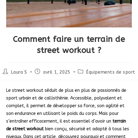
Comment faire un terrain de
street workout ?
Auteur/autrice
Publication
Post
Laura S
avril 1, 2025
Équipements de sport
de
publiée :
category:
la
publication :
Le street workout séduit de plus en plus de passionnés de
sport urbain et de callisthénie. Accessible, polyvalent et
complet, il permet de développer sa force, son agilité et
son endurance en utilisant le poids du corps. Mais pour
s’entraîner efficacement, il est essentiel d’avoir un
terrain
de street workout
bien conçu, sécurisé et adapté à tous les
niveaux. Dans cet article, découvrez pourquoi et comment