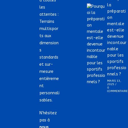
à toutes
la
les
préparati
attentes :
on
Terrains
mentale
multispor
est-elle
ts aux
devenue
incontour
dimension
nable
s
pour les
standards
sportifs
et sur-
professio
mesure
nnels ?
entièreme
MARS 13,
2025
/
nt
0
COMMENTAIRE
personnali
sables.
N'hésitez
pas à
nous