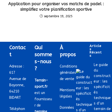
Application pour organiser vos matchs de padel :
simplifiez votre planification sportive
septembre 19, 2025
Article
Contac
Qui
À
S
Récent
t
somme
propos
S
s-nous
Le guide
Adresse :
Conditions
?
du
617
générales
construct
Avenue de
de vente
Terrain-
eur : les
Bayonne,
sport.fr
spécificit
Mentions
64210
és
est un
légales
BIDART
technique
fournisseu
s d’un
r de
Données
Téléphon
terrain de
terrains