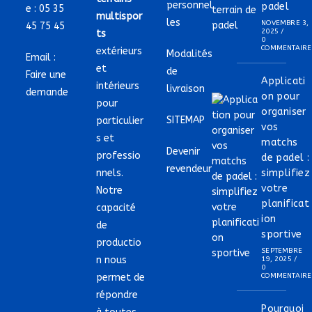
personnel
padel
e :
05 35
multispor
les
NOVEMBRE 3,
45 75 45
2025
/
ts
0
COMMENTAIRE
extérieurs
Modalités
Email :
et
de
Faire une
Applicati
intérieurs
livraison
demande
on pour
pour
organiser
SITEMAP
particulier
vos
s et
matchs
Devenir
professio
de padel :
revendeur
nnels.
simplifiez
votre
Notre
planificat
capacité
ion
de
sportive
productio
SEPTEMBRE
n nous
19, 2025
/
0
permet de
COMMENTAIRE
répondre
Pourquoi