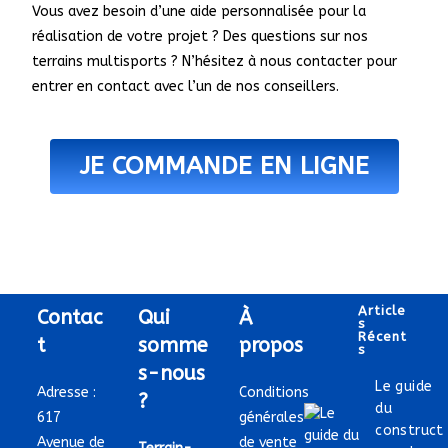
Vous avez besoin d’une aide personnalisée pour la
réalisation de votre projet ? Des questions sur nos
terrains multisports ? N’hésitez à nous contacter pour
entrer en contact avec l’un de nos conseillers.
JE COMMANDE EN LIGNE
Article
Contac
Qui
À
S
Récent
t
somme
propos
S
s-nous
Le guide
Adresse :
Conditions
?
du
617
générales
construct
Avenue de
de vente