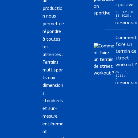
de
sportive
productio
SEPTEMBRE
n nous
19, 2025
/
0
permet de
COMMENTAIRE
répondre
Comment
à toutes
faire un
les
terrain de
attentes :
street
Terrains
workout ?
multispor
AVRIL 1,
2025
/
ts aux
0
COMMENTAIRE
dimension
s
standards
et sur-
mesure
entièreme
nt