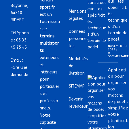
Terrain-
eur : les
Bayonne,
sport.fr
spécificit
Mentions
64210
és
est un
légales
BIDART
technique
fournisseu
s d’un
r de
Données
Téléphon
terrain de
terrains
personnel
padel
e :
05 35
multispor
les
NOVEMBRE 3,
45 75 45
2025
/
ts
0
COMMENTAIRE
extérieurs
Modalités
Email :
et
de
Faire une
Applicati
intérieurs
livraison
demande
on pour
pour
organiser
SITEMAP
particulier
vos
s et
matchs
Devenir
professio
de padel :
revendeur
nnels.
simplifiez
votre
Notre
planificat
capacité
ion