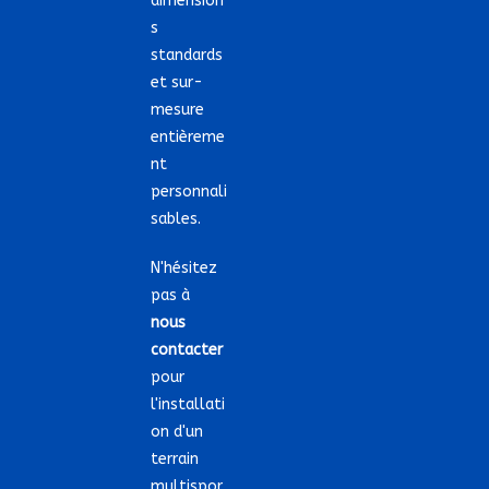
dimension
s
standards
et sur-
mesure
entièreme
nt
personnali
sables.
N'hésitez
pas à
nous
contacter
pour
l'installati
on d'un
terrain
multispor