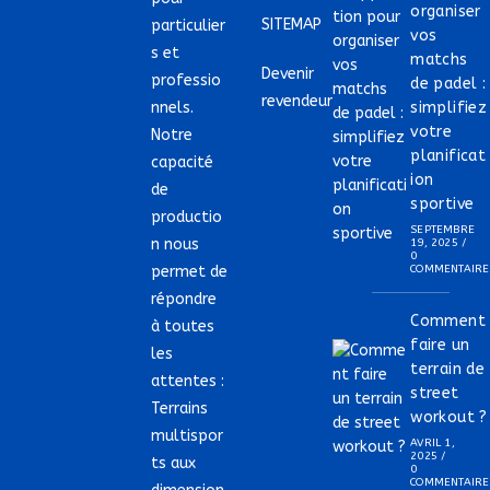
organiser
SITEMAP
particulier
vos
s et
matchs
Devenir
professio
de padel :
revendeur
nnels.
simplifiez
votre
Notre
planificat
capacité
ion
de
sportive
productio
SEPTEMBRE
n nous
19, 2025
/
0
permet de
COMMENTAIRE
répondre
Comment
à toutes
faire un
les
terrain de
attentes :
street
Terrains
workout ?
multispor
AVRIL 1,
2025
/
ts aux
0
COMMENTAIRE