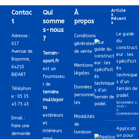
Article
Contac
Qui
À
S
Récent
t
somme
propos
S
s-nous
Le guide
Adresse :
Conditions
?
du
617
générales
construct
Avenue de
de vente
Terrain-
eur : les
Bayonne,
sport.fr
spécificit
Mentions
64210
és
est un
légales
BIDART
technique
fournisseu
s d’un
r de
Données
Téléphon
terrain de
terrains
personnel
padel
e :
05 35
multispor
les
NOVEMBRE 3,
45 75 45
2025
/
ts
0
COMMENTAIRE
extérieurs
Modalités
Email :
et
de
Faire une
Applicati
intérieurs
livraison
demande
on pour
pour