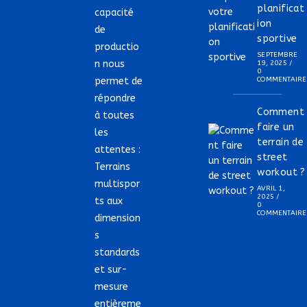
planificat
capacité
ion
de
sportive
productio
SEPTEMBRE
n nous
19, 2025
/
0
permet de
COMMENTAIRE
répondre
Comment
à toutes
faire un
les
terrain de
attentes :
street
Terrains
workout ?
multispor
AVRIL 1,
2025
/
ts aux
0
COMMENTAIRE
dimension
s
standards
et sur-
mesure
entièreme