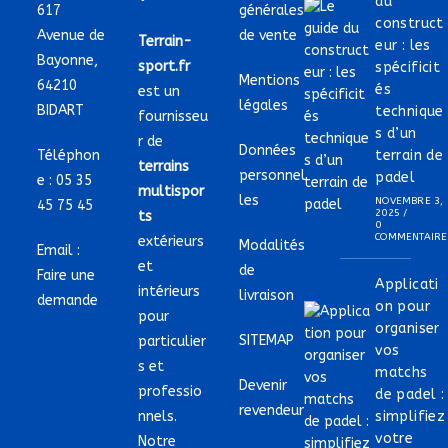
du
617
générales
construct
Avenue de
de vente
Terrain-
eur : les
Bayonne,
sport.fr
spécificit
Mentions
64210
és
est un
légales
BIDART
technique
fournisseu
s d’un
r de
Données
Téléphon
terrain de
terrains
personnel
padel
e :
05 35
multispor
les
NOVEMBRE 3,
45 75 45
2025
/
ts
0
COMMENTAIRE
extérieurs
Modalités
Email :
et
de
Faire une
Applicati
intérieurs
livraison
demande
on pour
pour
organiser
SITEMAP
particulier
vos
s et
matchs
Devenir
professio
de padel :
revendeur
nnels.
simplifiez
votre
Notre