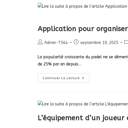
Les
Spécificités
Techniques
D’un
Terrain
De
Padel
Application pour organiser
Auteur/autrice
Publication
P
Admin-TS64
septembre 19, 2025
de
publiée :
ca
la
La popularité croissante du padel ne se dément
publication :
de 25% par an depuis…
Application
Continuer La Lecture
Pour
Organiser
Vos
Matchs
De
Padel
:
Simplifiez
Votre
L’équipement d’un joueur 
Planification
Sportive