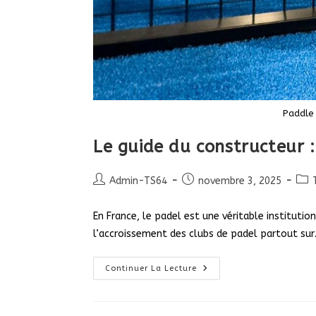
Paddle 
Le guide du constructeur : 
Auteur/autrice
Publication
Pos
Admin-TS64
novembre 3, 2025
de
publiée :
cate
la
En France, le padel est une véritable instituti
publication :
l’accroissement des clubs de padel partout su
Le
Continuer La Lecture
Guide
Du
Constructeur
: