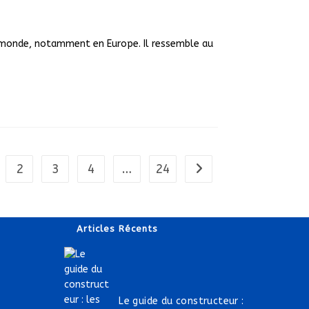
e monde, notamment en Europe. Il ressemble au
2
3
4
…
24
Aller à la page suivante
Articles Récents
Le guide du constructeur :