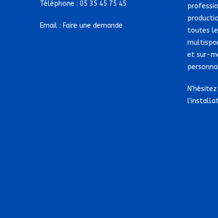
Téléphone :
05 35 45 75 45
professio
producti
Email :
Faire une demande
toutes le
multispo
et sur-m
personnal
N'hésitez
l'installa