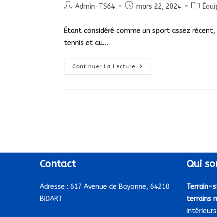
Auteur/autrice
Publication
Post
Admin-TS64
mars 22, 2024
Équi
de
publiée :
categor
la
Étant considéré comme un sport assez récent, 
publication :
tennis et au…
L’équipement
Continuer La Lecture
D’un
Joueur
De
Padel
Contact
Qui
so
Adresse :
617 Avenue de Bayonne, 64210
Terrain-s
BIDART
terrains 
intérieurs