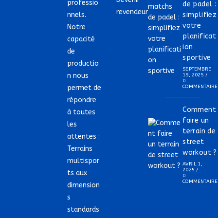
professio
de padel :
revendeur
nnels.
simplifiez
votre
Notre
planificat
capacité
ion
de
sportive
productio
SEPTEMBRE
n nous
19, 2025
/
0
permet de
COMMENTAIRE
répondre
Comment
à toutes
faire un
les
terrain de
attentes :
street
Terrains
workout ?
multispor
AVRIL 1,
2025
/
ts aux
0
COMMENTAIRE
dimension
s
standards