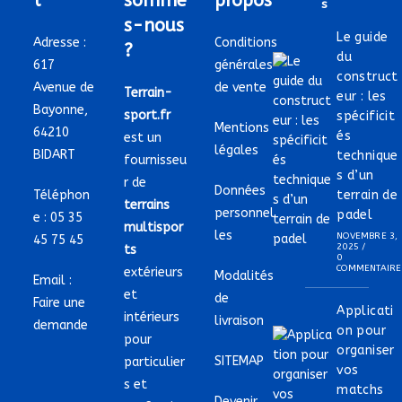
t
somme
propos
S
s-nous
Le guide
Adresse :
Conditions
?
du
617
générales
construct
Avenue de
de vente
Terrain-
eur : les
Bayonne,
sport.fr
spécificit
Mentions
64210
és
est un
légales
BIDART
technique
fournisseu
s d’un
r de
Données
Téléphon
terrain de
terrains
personnel
padel
e :
05 35
multispor
les
NOVEMBRE 3,
45 75 45
2025
/
ts
0
COMMENTAIRE
extérieurs
Modalités
Email :
et
de
Faire une
Applicati
intérieurs
livraison
demande
on pour
pour
organiser
SITEMAP
particulier
vos
s et
matchs
Devenir