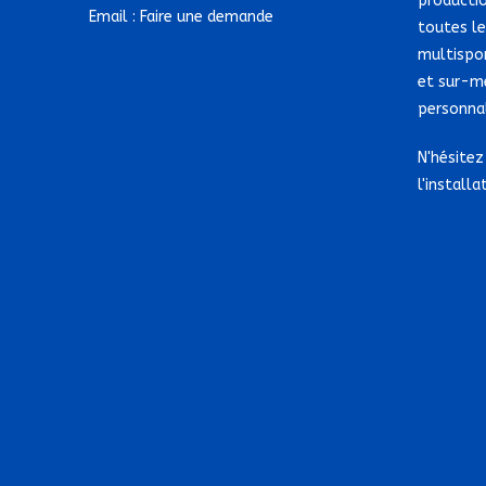
producti
Email :
Faire une demande
toutes le
multispo
et sur-m
personnal
N'hésitez
l'installa