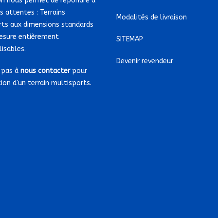
on nous permet de répondre à
s attentes : Terrains
Modalités de livraison
rts aux dimensions standards
esure entièrement
SITEMAP
isables.
Devenir revendeur
 pas à
nous contacter
pour
tion d'un terrain multisports.