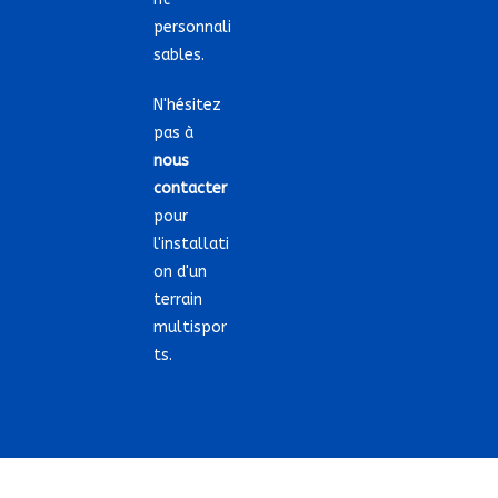
personnali
sables.
N'hésitez
pas à
nous
contacter
pour
l'installati
on d'un
terrain
multispor
ts.
COPYRIGHT 2021 @ TERRAIN-SPORT.FR