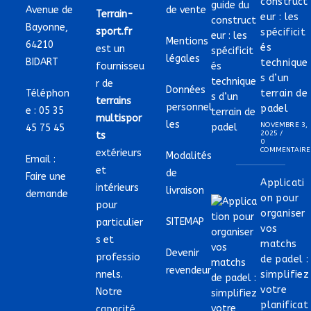
construct
Avenue de
de vente
Terrain-
eur : les
Bayonne,
sport.fr
spécificit
Mentions
64210
és
est un
légales
BIDART
technique
fournisseu
s d’un
r de
Données
Téléphon
terrain de
terrains
personnel
padel
e :
05 35
multispor
les
NOVEMBRE 3,
45 75 45
2025
/
ts
0
COMMENTAIRE
extérieurs
Modalités
Email :
et
de
Faire une
Applicati
intérieurs
livraison
demande
on pour
pour
organiser
SITEMAP
particulier
vos
s et
matchs
Devenir
professio
de padel :
revendeur
nnels.
simplifiez
votre
Notre
planificat
capacité