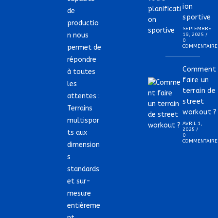
ion
de
sportive
productio
SEPTEMBRE
n nous
19, 2025
/
0
permet de
COMMENTAIRE
répondre
Comment
à toutes
faire un
les
terrain de
attentes :
street
Terrains
workout ?
multispor
AVRIL 1,
2025
/
ts aux
0
COMMENTAIRE
dimension
s
standards
et sur-
mesure
entièreme
nt