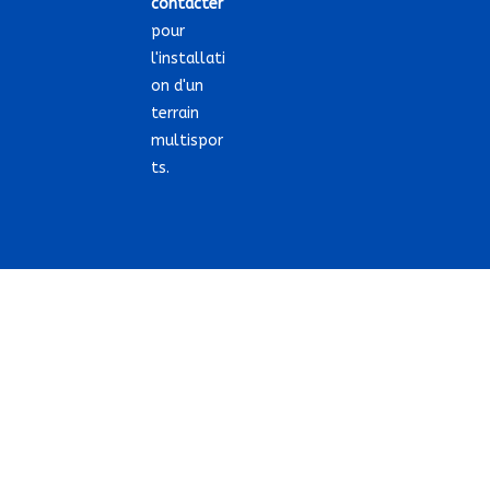
contacter
pour
l'installati
on d'un
terrain
multispor
ts.
COPYRIGHT 2021 @ TERRAIN-SPORT.FR