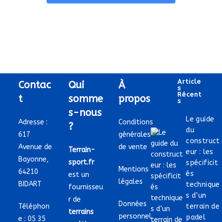
Article
Contac
Qui
À
S
Récent
t
somme
propos
S
s-nous
Le guide
Adresse :
Conditions
?
du
617
générales
construct
Avenue de
de vente
Terrain-
eur : les
Bayonne,
sport.fr
spécificit
Mentions
64210
és
est un
légales
BIDART
technique
fournisseu
s d’un
r de
Données
Téléphon
terrain de
terrains
personnel
padel
e :
05 35