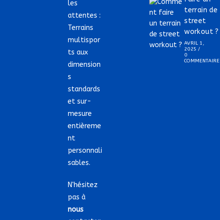
les
terrain de
attentes :
street
Terrains
workout ?
multispor
AVRIL 1,
2025
/
ts aux
0
COMMENTAIRE
dimension
s
standards
et sur-
mesure
entièreme
nt
personnali
sables.
N'hésitez
pas à
nous