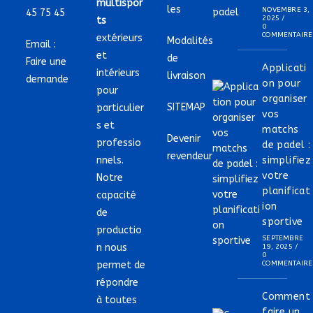
multispor
les
NOVEMBRE 3,
45 75 45
2025
/
ts
0
COMMENTAIRE
extérieurs
Modalités
Email :
et
de
Faire une
Applicati
intérieurs
livraison
demande
on pour
pour
organiser
SITEMAP
particulier
vos
s et
matchs
Devenir
professio
de padel :
revendeur
nnels.
simplifiez
votre
Notre
planificat
capacité
ion
de
sportive
productio
SEPTEMBRE
n nous
19, 2025
/
0
permet de
COMMENTAIRE
répondre
Comment
à toutes
faire un