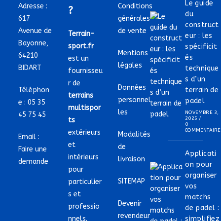
Le guide
Adresse :
Conditions
?
du
617
générales
construct
Avenue de
de vente
Terrain-
eur : les
Bayonne,
sport.fr
spécificit
Mentions
64210
és
est un
légales
BIDART
technique
fournisseu
s d’un
r de
Données
Téléphon
terrain de
terrains
personnel
padel
e :
05 35
multispor
les
NOVEMBRE 3,
45 75 45
2025
/
ts
0
COMMENTAIRE
extérieurs
Modalités
Email :
et
de
Faire une
Applicati
intérieurs
livraison
demande
on pour
pour
organiser
SITEMAP
particulier
vos
s et
matchs
Devenir
professio
de padel :
revendeur
nnels.
simplifiez