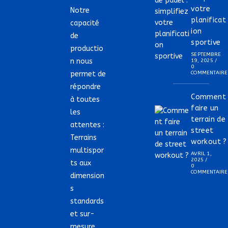
votre
Notre
planificat
capacité
ion
de
sportive
productio
SEPTEMBRE
n nous
19, 2025
/
0
permet de
COMMENTAIRE
répondre
Comment
à toutes
faire un
les
terrain de
attentes :
street
Terrains
workout ?
multispor
AVRIL 1,
2025
/
ts aux
0
COMMENTAIRE
dimension
s
standards
et sur-
mesure