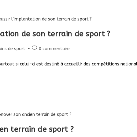
tion de son terrain de sport ?
Commentaires
ains de sport
0 commentaire
y:
de
la
 surtout si celui-ci est destiné à accueillir des compétitions nationa
publication :
n terrain de sport ?