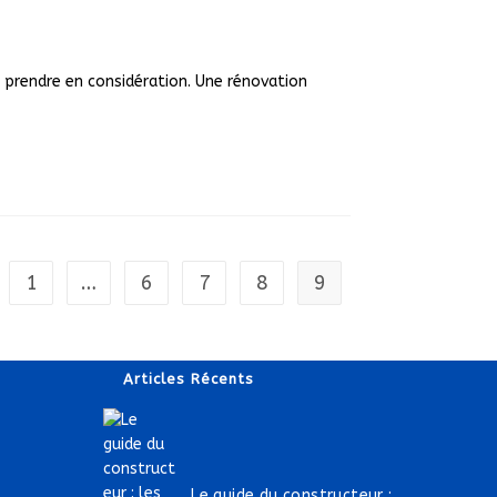
 prendre en considération. Une rénovation
1
…
6
7
8
9
o the previous page
Articles Récents
Le guide du constructeur :