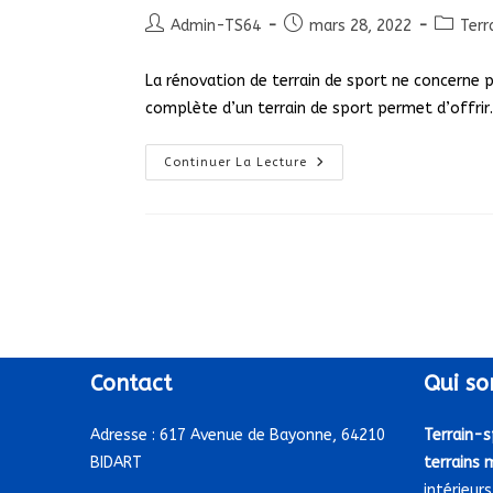
Auteur/autrice
Publication
Post
Admin-TS64
mars 28, 2022
Terr
de
publiée :
categor
la
La rénovation de terrain de sport ne concerne 
publication :
complète d’un terrain de sport permet d’offri
Comment
Continuer La Lecture
Rénover
Son
Ancien
Terrain
De
Sport ?
Contact
Qui
so
Adresse :
617 Avenue de Bayonne, 64210
Terrain-s
BIDART
terrains 
intérieurs