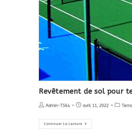
Revêtement de sol pour te
Auteur/autrice
Publication
Post
Admin-TS64
avril 11, 2022
Terra
de
publiée :
category
la
publication :
Revêtement
Continuer La Lecture
De