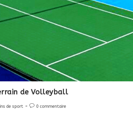
rrain de Volleyball
Commentaires
ins de sport
0 commentaire
:
de
la
publication :