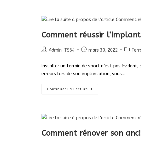
Sol
Pour
Terrain
De
Volleyball
Comment réussir l’implanta
Auteur/autrice
Publication
Post
Admin-TS64
mars 30, 2022
Terr
de
publiée :
categor
la
Installer un terrain de sport n’est pas évident,
publication :
erreurs lors de son implantation, vous…
Comment
Continuer La Lecture
Réussir
L’implantation
De
Son
Terrain
De
Sport ?
Comment rénover son ancie