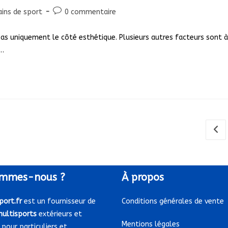
Commentaires
ains de sport
0 commentaire
y:
de
la
pas uniquement le côté esthétique. Plusieurs autres facteurs sont à
publication :
r…
Go t
mmes-nous ?
À
propos
port.fr
est un fournisseur de
Conditions générales de vente
multisports
extérieurs et
Mentions légales
 pour particuliers et