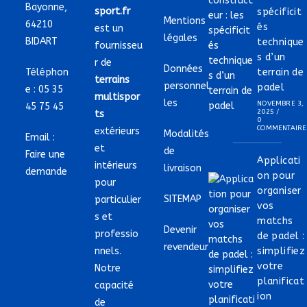
Bayonne,
sport.fr
spécificit
Mentions
64210
és
est un
légales
BIDART
technique
fournisseu
s d’un
r de
Données
Téléphon
terrain de
terrains
personnel
padel
e :
05 35
multispor
les
NOVEMBRE 3,
45 75 45
2025
/
ts
0
COMMENTAIRE
extérieurs
Modalités
Email :
et
de
Faire une
Applicati
intérieurs
livraison
demande
on pour
pour
organiser
SITEMAP
particulier
vos
s et
matchs
Devenir
professio
de padel :
revendeur
nnels.
simplifiez
votre
Notre
planificat
capacité
ion
de