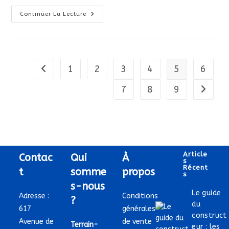
Quel
Continuer La Lecture
Est
Le
Prix
D’un
Terrain
De
Padel ?
1
2
3
4
5
6
Go to the previous page
7
8
9
Aller à 
Article
Contac
Qui
À
S
Récent
t
somme
propos
S
s-nous
Le guide
Adresse :
Conditions
?
du
617
générales
construct
Avenue de
de vente
Terrain-
eur : les