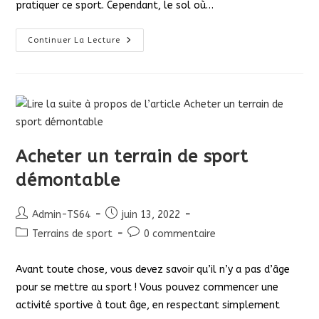
pratiquer ce sport. Cependant, le sol où…
Quel
Continuer La Lecture
Revêtement
De
Sol
Choisir
Pour
Mon
Terrain
De
Foot ?
Acheter un terrain de sport
démontable
Auteur/autrice
Publication
Admin-TS64
juin 13, 2022
de
publiée :
Post
Commentaires
Terrains de sport
0 commentaire
la
category:
de
publication :
la
Avant toute chose, vous devez savoir qu’il n’y a pas d’âge
publication :
pour se mettre au sport ! Vous pouvez commencer une
activité sportive à tout âge, en respectant simplement