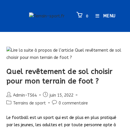
Skip
to
MENU
0
content
Quel revêtement de sol choisir
pour mon terrain de foot ?
Auteur/autrice
Publication
Admin-TS64
juin 15, 2022
de
publiée :
Post
Commentaires
Terrains de sport
0 commentaire
la
category:
de
publication :
la
Le football est un sport qui est de plus en plus pratiqué
publication :
par les jeunes, les adultes et par toute personne apte à