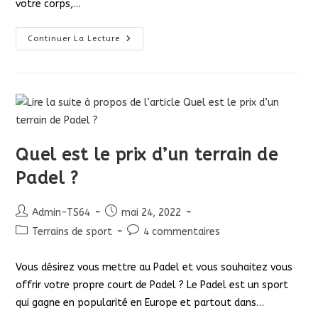
votre corps,…
Acheter
Continuer La Lecture
Un
Terrain
De
Sport
Démontable
Quel est le prix d’un terrain de
Padel ?
Auteur/autrice
Publication
Admin-TS64
mai 24, 2022
de
publiée :
Post
Commentaires
Terrains de sport
4 commentaires
la
category:
de
publication :
la
Vous désirez vous mettre au Padel et vous souhaitez vous
publication :
offrir votre propre court de Padel ? Le Padel est un sport
qui gagne en popularité en Europe et partout dans…