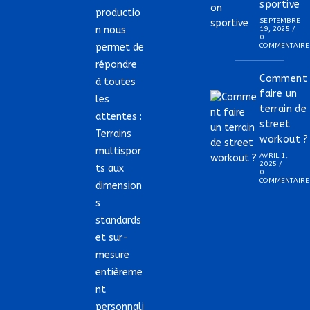
sportive
productio
SEPTEMBRE
n nous
19, 2025
/
0
permet de
COMMENTAIRE
répondre
Comment
à toutes
faire un
les
terrain de
attentes :
street
Terrains
workout ?
multispor
AVRIL 1,
2025
/
ts aux
0
COMMENTAIRE
dimension
s
standards
et sur-
mesure
entièreme
nt
personnali