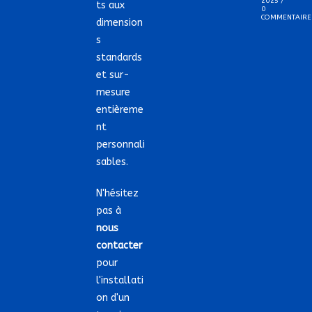
2025
/
ts aux
0
COMMENTAIRE
dimension
s
standards
et sur-
mesure
entièreme
nt
personnali
sables.
N'hésitez
pas à
nous
contacter
pour
l'installati
on d'un