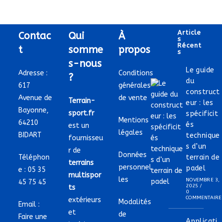
Article
Contac
Qui
À
S
Récent
t
somme
propos
S
s-nous
Le guide
Adresse :
Conditions
?
du
617
générales
construct
Avenue de
de vente
Terrain-
eur : les
Bayonne,
sport.fr
spécificit
Mentions
64210
és
est un
légales
BIDART
technique
fournisseu
s d’un
r de
Données
Téléphon
terrain de
terrains
personnel
padel
e :
05 35
multispor
les
NOVEMBRE 3,
45 75 45
2025
/
ts
0
COMMENTAIRE
extérieurs
Modalités
Email :
et
de
Faire une
Applicati