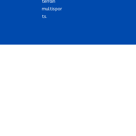
terrain
multispor
ts.
COPYRIGHT 2021 @ TERRAIN-SPORT.FR