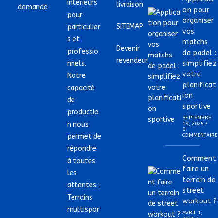
intérieurs
livraison
demande
on pour
pour
organiser
SITEMAP
particulier
vos
s et
matchs
Devenir
professio
de padel :
revendeur
nnels.
simplifiez
votre
Notre
planificat
capacité
ion
de
sportive
productio
SEPTEMBRE
n nous
19, 2025
/
0
permet de
COMMENTAIRE
répondre
Comment
à toutes
faire un
les
terrain de
attentes :
street
Terrains
workout ?
multispor
AVRIL 1,