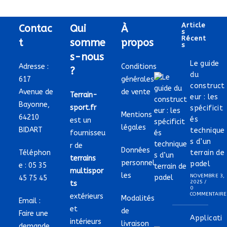
Article
Contac
Qui
À
S
Récent
t
somme
propos
S
s-nous
Le guide
Adresse :
Conditions
?
du
617
générales
construct
Avenue de
de vente
Terrain-
eur : les
Bayonne,
sport.fr
spécificit
Mentions
64210
és
est un
légales
BIDART
technique
fournisseu
s d’un
r de
Données
Téléphon
terrain de
terrains
personnel
padel
e :
05 35
multispor
les
NOVEMBRE 3,
45 75 45
2025
/
ts
0
COMMENTAIRE
extérieurs
Modalités
Email :
et
de
Faire une
Applicati
intérieurs
livraison
demande