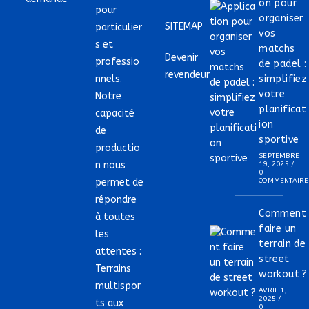
on pour
pour
organiser
SITEMAP
particulier
vos
s et
matchs
Devenir
professio
de padel :
revendeur
nnels.
simplifiez
votre
Notre
planificat
capacité
ion
de
sportive
productio
SEPTEMBRE
n nous
19, 2025
/
0
permet de
COMMENTAIRE
répondre
Comment
à toutes
faire un
les
terrain de
attentes :
street
Terrains
workout ?
multispor
AVRIL 1,
2025
/
ts aux
0