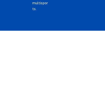
multispor
ts.
COPYRIGHT 2021 @ TERRAIN-SPORT.FR