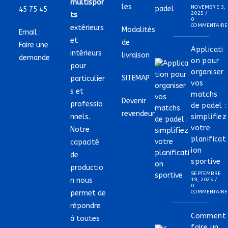
multispor
les
NOVEMBRE 3,
45 75 45
2025
/
ts
0
COMMENTAIRE
extérieurs
Modalités
Email :
et
de
Faire une
Applicati
intérieurs
livraison
demande
on pour
pour
organiser
SITEMAP
particulier
vos
s et
matchs
Devenir
professio
de padel :
revendeur
nnels.
simplifiez
votre
Notre
planificat
capacité
ion
de
sportive
productio
SEPTEMBRE
n nous
19, 2025
/
0
permet de
COMMENTAIRE
répondre
Comment
à toutes
faire un