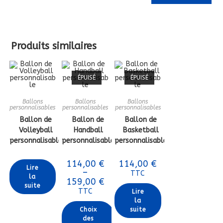
Produits similaires
ÉPUISÉ
ÉPUISÉ
Ballons
Ballons
Ballons
personnalisables
personnalisables
personnalisables
Ballon de
Ballon de
Ballon de
Volleyball
Handball
Basketball
personnalisable
personnalisable
personnalisable
114,00
€
114,00
€
Lire
–
TTC
la
Plage
159,00
€
suite
de
TTC
Lire
prix :
114,00 €
la
à
Choix
suite
159,00 €
des