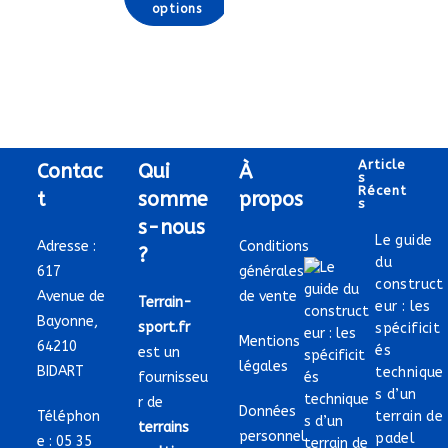
options
Ce
produit
a
plusieurs
variations.
Les
options
peuvent
être
choisies
Article
Contac
Qui
À
sur
S
la
Récent
t
somme
propos
page
S
du
s-nous
produit
Le guide
Adresse :
Conditions
?
du
617
générales
construct
Avenue de
de vente
Terrain-
eur : les
Bayonne,
sport.fr
spécificit
Mentions
64210
és
est un
légales
BIDART
technique
fournisseu
s d’un
r de
Données
Téléphon
terrain de
terrains
personnel
padel
e :
05 35