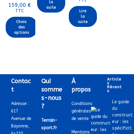
TTC
la
Plage
159,00
€
suite
de
TTC
Lire
prix :
114,00 €
la
à
Choix
suite
159,00 €
des
options
Ce
produit
a
plusieurs
variations.
Les
options
peuvent
être
choisies
Article
Contac
Qui
À
sur
S
la
Récent
t
somme
propos
page
S
du
s-nous
produit
Le guide
Adresse :
Conditions
?
du
617
générales
construct
Avenue de
de vente
Terrain-
eur : les
Bayonne,
sport.fr
spécificit
Mentions
64210