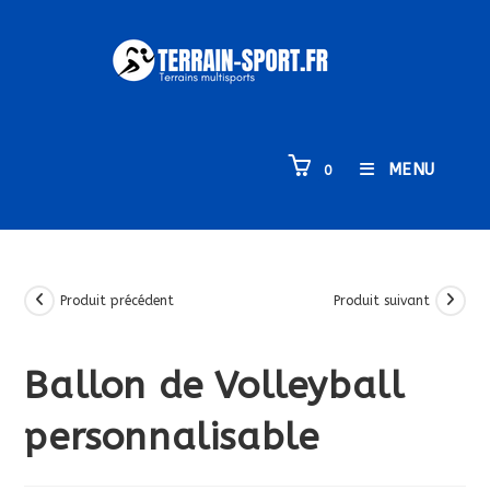
Skip
to
content
MENU
0
Produit précédent
Produit suivant
Ballon de Volleyball
personnalisable