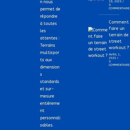
n nous
19, 2025
/
0
permet de
COMMENTAIRE
répondre
Comment
à toutes
faire un
les
terrain de
attentes :
street
Terrains
workout ?
multispor
AVRIL 1,
2025
/
ts aux
0
COMMENTAIRE
dimension
s
standards
et sur-
mesure
entièreme
nt
personnali
sables.