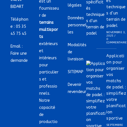
és
est un
légales
BIDART
technique
fournisseu
s d’un
r de
Données
Téléphon
terrain de
terrains
personnel
padel
e :
05 35
multispor
les
NOVEMBRE 3,
45 75 45
2025
/
ts
0
COMMENTAIRE
extérieurs
Modalités
Email :
et
de
Faire une
Applicati
intérieurs
livraison
demande
on pour
pour
organiser
SITEMAP
particulier
vos
s et
matchs
Devenir
professio
de padel :
revendeur
nnels.
simplifiez
votre
Notre
planificat
capacité
ion
de
sportive
productio
SEPTEMBRE