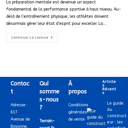
La préparation mentale est devenue un aspect
publication :
fondamental de la performance sportive à haut niveau. Au-
delà de l’entraînement physique, les athlètes doivent
désormais gérer leur état d’esprit pour exceller. La…
Pourquoi
Continuer La Lecture
La
Préparation
Mentale
Est-
Elle
Devenue
Incontournable
Pour
Les
Sportifs
Professionnels ?
Article
Contac
Qui
À
S
Récent
t
somme
propos
S
s-nous
Le guide
Adresse :
Conditions
?
du
617
générales
construct
Avenue de
de vente
Terrain-
eur : les
Bayonne,