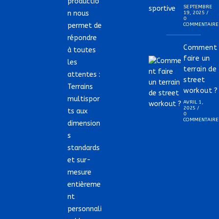
productio
SEPTEMBRE
n nous
19, 2025
/
0
permet de
COMMENTAIRE
répondre
Comment
à toutes
faire un
les
terrain de
attentes :
street
Terrains
workout ?
multispor
AVRIL 1,
2025
/
ts aux
0
COMMENTAIRE
dimension
s
standards
et sur-
mesure
entièreme
nt
personnali