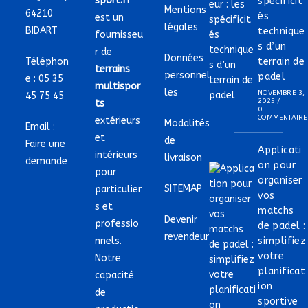
sport.fr
spécificit
Mentions
64210
és
est un
légales
BIDART
technique
fournisseu
s d’un
r de
Données
Téléphon
terrain de
terrains
personnel
padel
e :
05 35
multispor
les
NOVEMBRE 3,
45 75 45
2025
/
ts
0
COMMENTAIRE
extérieurs
Modalités
Email :
et
de
Faire une
Applicati
intérieurs
livraison
demande
on pour
pour
organiser
SITEMAP
particulier
vos
s et
matchs
Devenir
professio
de padel :
revendeur
nnels.
simplifiez
votre
Notre
planificat
capacité
ion
de
sportive