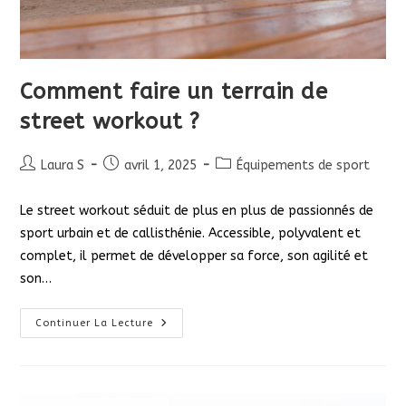
Comment faire un terrain de
street workout ?
Auteur/autrice
Publication
Post
Laura S
avril 1, 2025
Équipements de sport
de
publiée :
category:
la
Le street workout séduit de plus en plus de passionnés de
publication :
sport urbain et de callisthénie. Accessible, polyvalent et
complet, il permet de développer sa force, son agilité et
son…
Comment
Continuer La Lecture
Faire
Un
Terrain
De
Street
Workout