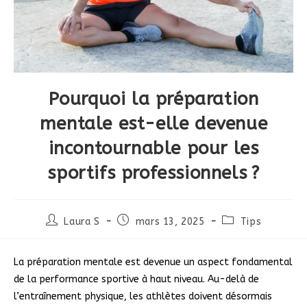
Pourquoi la préparation
mentale est-elle devenue
incontournable pour les
sportifs professionnels ?
Auteur/autrice
Publication
Post
Laura S
mars 13, 2025
Tips
de
publiée :
category:
la
publication :
La préparation mentale est devenue un aspect fondamental
de la performance sportive à haut niveau. Au-delà de
l’entraînement physique, les athlètes doivent désormais