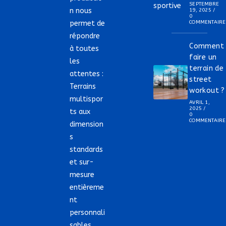
SEPTEMBRE
n nous
19, 2025
/
0
permet de
COMMENTAIRE
répondre
Comment
à toutes
faire un
les
terrain de
attentes :
street
Terrains
workout ?
multispor
AVRIL 1,
2025
/
ts aux
0
COMMENTAIRE
dimension
s
standards
et sur-
mesure
entièreme
nt
personnali
sables.