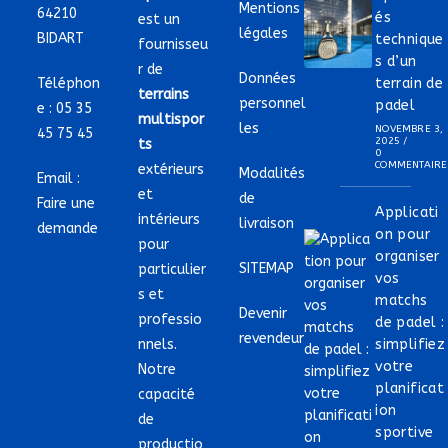
Mentions
64210
és
est un
légales
BIDART
technique
fournisseu
s d’un
r de
Données
Téléphon
terrain de
terrains
personnel
padel
e :
05 35
multispor
les
NOVEMBRE 3,
45 75 45
2025
/
ts
0
COMMENTAIRE
extérieurs
Modalités
Email :
et
de
Faire une
Applicati
intérieurs
livraison
demande
on pour
pour
organiser
SITEMAP
particulier
vos
s et
matchs
Devenir
professio
de padel :
revendeur
nnels.
simplifiez
votre
Notre
planificat
capacité
ion
de
sportive
productio