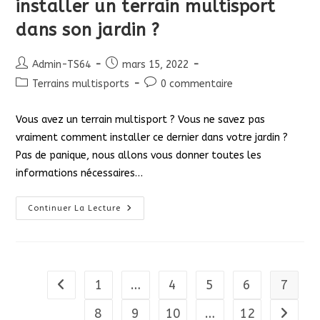
installer un terrain multisport
dans son jardin ?
Auteur/autrice
Publication
Admin-TS64
mars 15, 2022
de
publiée :
Post
Commentaires
Terrains multisports
0 commentaire
la
category:
de
publication :
la
Vous avez un terrain multisport ? Vous ne savez pas
publication :
vraiment comment installer ce dernier dans votre jardin ?
Pas de panique, nous allons vous donner toutes les
informations nécessaires…
Quelles
Continuer La Lecture
Sont
Les
Conditions
Pour
Installer
Un
Terrain
1
…
4
5
6
7
Go to the previous page
Multisport
Dans
Son
8
9
10
…
12
Aller à 
Jardin