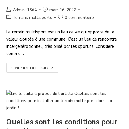
Auteur/autrice
Publication
Admin-TS64
mars 16, 2022
de
publiée :
Post
Commentaires
Terrains multisports
0 commentaire
la
category:
de
publication :
la
Le terrain multisport est un lieu de vie qui apporte de la
publication :
valeur ajoutée à une commune. C’est un lieu de rencontre
intergénérationnel, très prisé par les sportifs. Considéré
comme…
Quelle
Continuer La Lecture
Est
La
Durée
De
Vie
D’un
Terrain
Multisport
?
Quelles sont les conditions pour