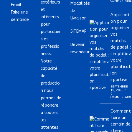
COMMENTAIRE
extérieurs
Modalités
Email :
et
de
Faire une
Applicati
intérieurs
livraison
demande
on pour
pour
organiser
SITEMAP
particulier
vos
s et
matchs
Devenir
professio
de padel :
revendeur
nnels.
simplifiez
votre
Notre
planificat
capacité
ion
de
sportive
productio
SEPTEMBRE
n nous
19, 2025
/
0
permet de
COMMENTAIRE
répondre
Comment
à toutes
faire un
les
terrain de
attentes :
street