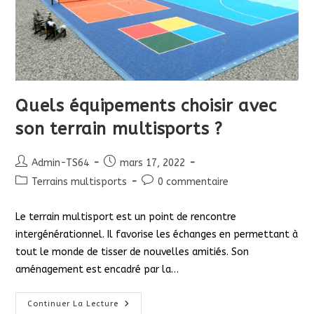
Quels équipements choisir avec
son terrain multisports ?
Auteur/autrice
Publication
Admin-TS64
mars 17, 2022
de
publiée :
Post
Commentaires
Terrains multisports
0 commentaire
la
category:
de
publication :
la
Le terrain multisport est un point de rencontre
publication :
intergénérationnel. Il favorise les échanges en permettant à
tout le monde de tisser de nouvelles amitiés. Son
aménagement est encadré par la…
Quels
Continuer La Lecture
Équipements