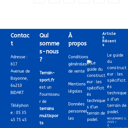
?
Article
Contac
Qui
À
S
Récent
t
somme
propos
S
s-nous
Le guide
Adresse :
Conditions
?
du
617
générales
construct
Avenue de
de vente
Terrain-
eur : les
Bayonne,
sport.fr
spécificit
Mentions
64210
és
est un
légales
BIDART
technique
fournisseu
s d’un
r de
Données
Téléphon
terrain de
terrains
personnel
padel
e :
05 35
multispor
les
NOVEMBRE 3,
45 75 45
2025
/
ts
0