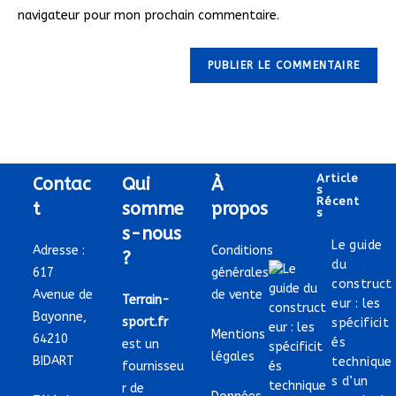
navigateur pour mon prochain commentaire.
Article
Contac
Qui
À
S
Récent
t
somme
propos
S
s-nous
Le guide
Adresse :
Conditions
?
du
617
générales
construct
Avenue de
de vente
Terrain-
eur : les
Bayonne,
sport.fr
spécificit
Mentions
64210
és
est un
légales
BIDART
technique
fournisseu
s d’un
r de