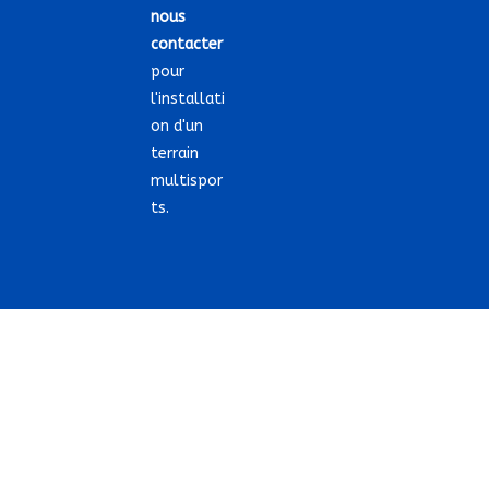
nous
contacter
pour
l'installati
on d'un
terrain
multispor
ts.
COPYRIGHT 2021 @ TERRAIN-SPORT.FR