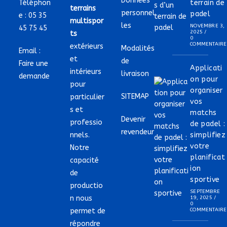
Données
Téléphon
terrain de
terrains
personnel
padel
e :
05 35
multispor
les
NOVEMBRE 3,
45 75 45
2025
/
ts
0
COMMENTAIRE
extérieurs
Modalités
Email :
et
de
Faire une
Applicati
intérieurs
livraison
demande
on pour
pour
organiser
SITEMAP
particulier
vos
s et
matchs
Devenir
professio
de padel :
revendeur
nnels.
simplifiez
votre
Notre
planificat
capacité
ion
de
sportive
productio
SEPTEMBRE
n nous
19, 2025
/
0
permet de
COMMENTAIRE
répondre