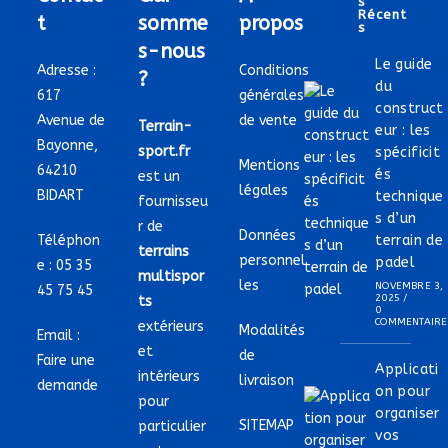
S
Récent
t
somme
propos
S
s-nous
Le guide
Adresse :
Conditions
?
du
617
générales
construct
Avenue de
de vente
Terrain-
eur : les
Bayonne,
sport.fr
spécificit
Mentions
64210
és
est un
légales
BIDART
technique
fournisseu
s d’un
r de
Données
Téléphon
terrain de
terrains
personnel
padel
e :
05 35
multispor
les
NOVEMBRE 3,
45 75 45
2025
/
ts
0
COMMENTAIRE
extérieurs
Modalités
Email :
et
de
Faire une
Applicati
intérieurs
livraison
demande
on pour
pour
organiser
SITEMAP
particulier
vos