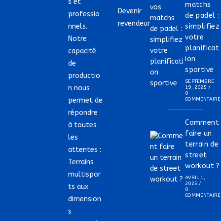
s et
matchs
Devenir
professio
de padel :
revendeur
nnels.
simplifiez
votre
Notre
planificat
capacité
ion
de
sportive
productio
SEPTEMBRE
n nous
19, 2025
/
0
permet de
COMMENTAIRE
répondre
Comment
à toutes
faire un
les
terrain de
attentes :
street
Terrains
workout ?
multispor
AVRIL 1,
2025
/
ts aux
0
COMMENTAIRE
dimension
s