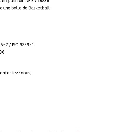
en plein air: NF EN 14836
ec une balle de Basketball
25-2 / ISO 9239-1
836
 Contactez-nous)