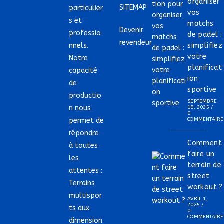
organiser
SITEMAP
particulier
vos
s et
matchs
Devenir
professio
de padel :
revendeur
nnels.
simplifiez
votre
Notre
planificat
capacité
ion
de
sportive
productio
SEPTEMBRE
n nous
19, 2025
/
0
permet de
COMMENTAIRE
répondre
Comment
à toutes
faire un
les
terrain de
attentes :
street
Terrains
workout ?
multispor
AVRIL 1,
2025
/
ts aux
0
COMMENTAIRE
dimension