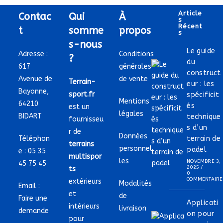
Article
Contac
Qui
À
S
Récent
t
somme
propos
S
s-nous
Le guide
Adresse :
Conditions
?
du
617
générales
construct
Avenue de
de vente
Terrain-
eur : les
Bayonne,
sport.fr
spécificit
Mentions
64210
és
est un
légales
BIDART
technique
fournisseu
s d’un
r de
Données
Téléphon
terrain de
terrains
personnel
padel
e :
05 35
multispor
les
NOVEMBRE 3,
45 75 45
2025
/
ts
0
COMMENTAIRE
extérieurs
Modalités
Email :
et
de
Faire une
Applicati
intérieurs
livraison
demande
on pour
pour