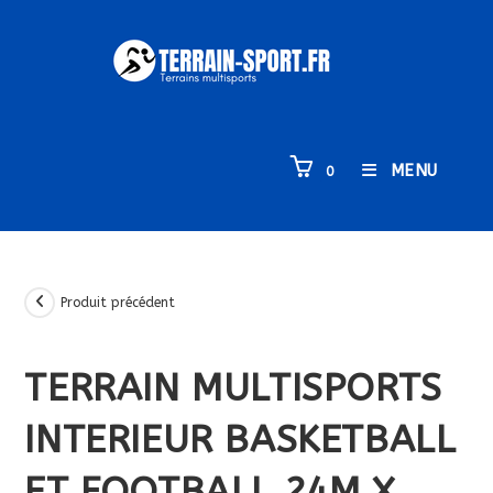
Skip
to
content
MENU
0
Produit précédent
TERRAIN MULTISPORTS
INTERIEUR BASKETBALL
ET FOOTBALL 24M X