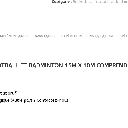
Catégorie :
Basketball, football et badmi
BASKETBALL,
FOOTBALL
ET
BADMINTON
15M
MPLÉMENTAIRES
AVANTAGES
EXPÉDITION
INSTALLATION
SPÉC
X
10M
|
COULEUR(S)
OOTBALL ET BADMINTON 15M X 10M COMPREND 
AU
CHOIX
t sportif
lgique (Autre pays ? Contactez-nous)