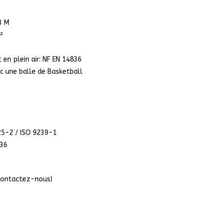
3 M
²
en plein air: NF EN 14836
ec une balle de Basketball
25-2 / ISO 9239-1
836
 Contactez-nous)