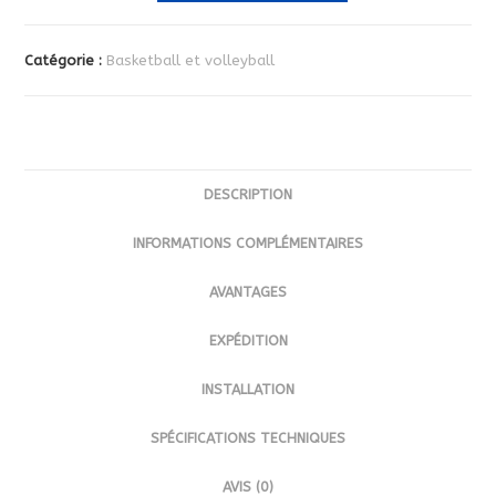
TERRAIN
MULTISPORT
Catégorie :
Basketball et volleyball
BASKETBALL
ET
VOLLEYBALL
4M
X
DESCRIPTION
8M
|
INFORMATIONS COMPLÉMENTAIRES
COULEUR(S)
AVANTAGES
AU
CHOIX
EXPÉDITION
INSTALLATION
SPÉCIFICATIONS TECHNIQUES
AVIS (0)