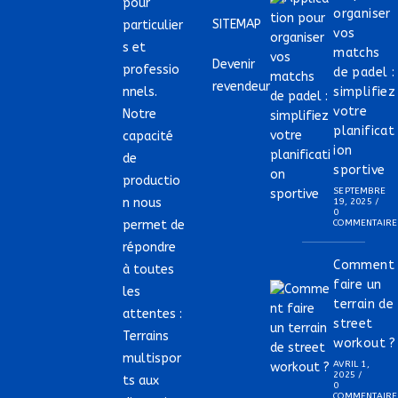
pour
organiser
SITEMAP
particulier
vos
s et
matchs
Devenir
professio
de padel :
revendeur
nnels.
simplifiez
votre
Notre
planificat
capacité
ion
de
sportive
productio
SEPTEMBRE
n nous
19, 2025
/
0
permet de
COMMENTAIRE
répondre
Comment
à toutes
faire un
les
terrain de
attentes :
street
Terrains
workout ?
multispor
AVRIL 1,
2025
/
ts aux
0
COMMENTAIRE