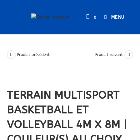
Skip
to
MENU
0
content
Produit précédent
Produit suivant
TERRAIN MULTISPORT
BASKETBALL ET
VOLLEYBALL 4M X 8M |
COULEUR(S) AU CHOIX