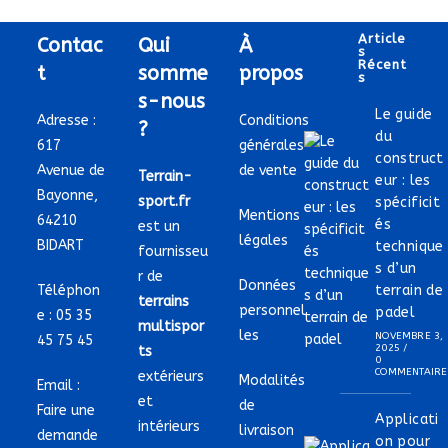
Article
Contac
Qui
À
S
Récent
t
somme
propos
S
s-nous
Le guide
Adresse :
Conditions
?
du
617
générales
construct
Avenue de
de vente
Terrain-
eur : les
Bayonne,
sport.fr
spécificit
Mentions
64210
és
est un
légales
BIDART
technique
fournisseu
s d’un
r de
Données
Téléphon
terrain de
terrains
personnel
padel
e :
05 35
multispor
les
NOVEMBRE 3,
45 75 45
2025
/
ts
0
COMMENTAIRE
extérieurs
Modalités
Email :
et
de
Faire une
Applicati
intérieurs
livraison
demande
on pour