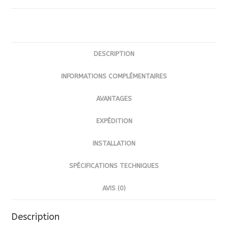
ET
BADMINTON
7M
X
DESCRIPTION
4M
|
INFORMATIONS COMPLÉMENTAIRES
COULEUR(S)
AVANTAGES
AU
CHOIX
EXPÉDITION
INSTALLATION
SPÉCIFICATIONS TECHNIQUES
AVIS (0)
Description