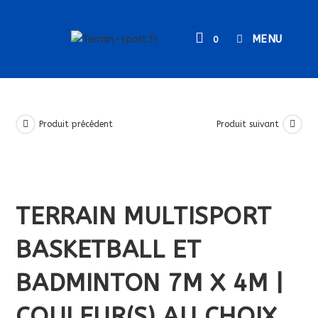
Skip
to
MENU
0
content
Produit précédent
Produit suivant
TERRAIN MULTISPORT
BASKETBALL ET
BADMINTON 7M X 4M |
COULEUR(S) AU CHOIX