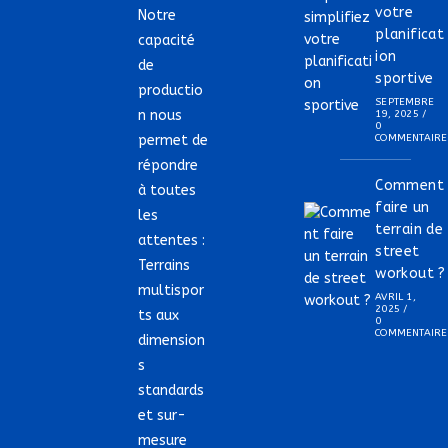
votre
Notre
planificat
capacité
ion
de
sportive
productio
SEPTEMBRE
n nous
19, 2025
/
0
permet de
COMMENTAIRE
répondre
Comment
à toutes
faire un
les
terrain de
attentes :
street
Terrains
workout ?
multispor
AVRIL 1,
2025
/
ts aux
0
COMMENTAIRE
dimension
s
standards
et sur-
mesure