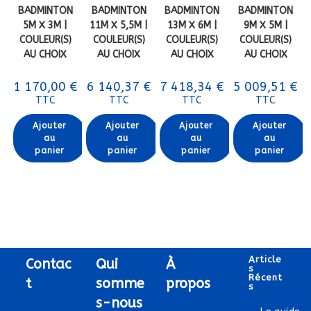
BADMINTON
BADMINTON
BADMINTON
BADMINTON
5M X 3M |
11M X 5,5M |
13M X 6M |
9M X 5M |
COULEUR(S)
COULEUR(S)
COULEUR(S)
COULEUR(S)
AU CHOIX
AU CHOIX
AU CHOIX
AU CHOIX
1 170,00
€
6 140,37
€
7 418,34
€
5 009,51
€
TTC
TTC
TTC
TTC
Ajouter
Ajouter
Ajouter
Ajouter
au
au
au
au
panier
panier
panier
panier
Article
Contac
Qui
À
S
Récent
t
somme
propos
S
s-nous