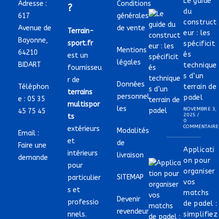
Le guide
Adresse :
Conditions
?
du
617
générales
construct
Avenue de
de vente
Terrain-
eur : les
Bayonne,
sport.fr
spécificit
Mentions
64210
és
est un
légales
BIDART
technique
fournisseu
s d’un
r de
Données
Téléphon
terrain de
terrains
personnel
padel
e :
05 35
multispor
les
NOVEMBRE 3,
45 75 45
2025
/
ts
0
COMMENTAIRE
extérieurs
Modalités
Email :
et
de
Faire une
Applicati
intérieurs
livraison
demande
on pour
pour
organiser
SITEMAP
particulier
vos
s et
matchs
Devenir
professio
de padel :
revendeur
nnels.
simplifiez