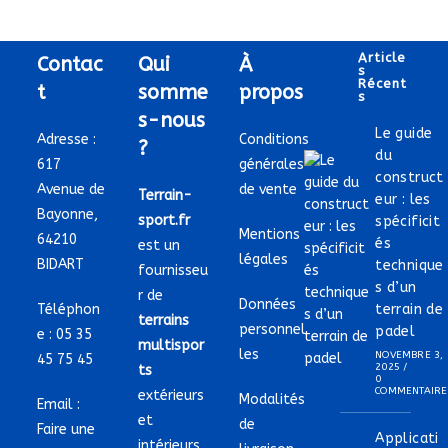
Article
Contac
Qui
À
S
Récent
t
somme
propos
S
s-nous
Le guide
Adresse :
Conditions
?
du
617
générales
construct
Avenue de
de vente
Terrain-
eur : les
Bayonne,
sport.fr
spécificit
Mentions
64210
és
est un
légales
BIDART
technique
fournisseu
s d’un
r de
Données
Téléphon
terrain de
terrains
personnel
padel
e :
05 35
multispor
les
NOVEMBRE 3,
45 75 45
2025
/
ts
0
COMMENTAIRE
extérieurs
Modalités
Email :
et
de
Faire une
Applicati
intérieurs