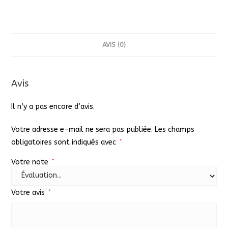
pour
terrain
de
Badminton
AVIS (0)
Avis
Il n’y a pas encore d’avis.
Votre adresse e-mail ne sera pas publiée.
Les champs
obligatoires sont indiqués avec
*
Votre note
*
Votre avis
*