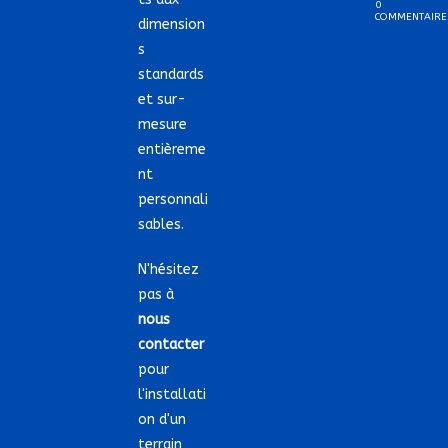
0
COMMENTAIRE
dimension
s
standards
et sur-
mesure
entièreme
nt
personnali
sables.
N'hésitez
pas à
nous
contacter
pour
l'installati
on d'un
terrain