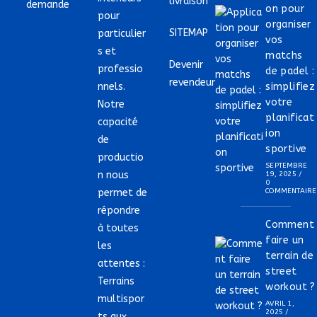
livraison
demande
on pour
pour
organiser
SITEMAP
particulier
vos
s et
matchs
Devenir
professio
de padel :
revendeur
nnels.
simplifiez
votre
Notre
planificat
capacité
ion
de
sportive
productio
SEPTEMBRE
n nous
19, 2025
/
0
permet de
COMMENTAIRE
répondre
Comment
à toutes
faire un
les
terrain de
attentes :
street
Terrains
workout ?
multispor
AVRIL 1,
2025
/
ts aux