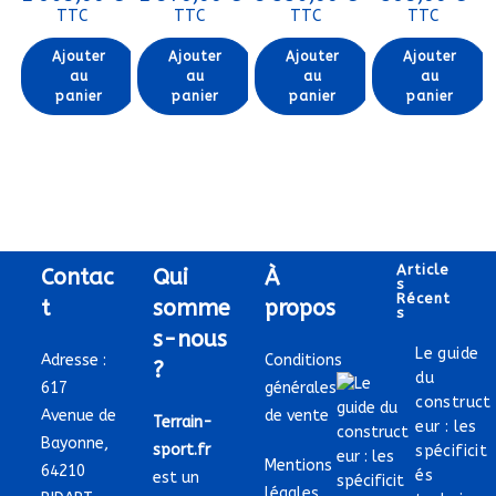
TTC
TTC
TTC
TTC
Ajouter
Ajouter
Ajouter
Ajouter
au
au
au
au
panier
panier
panier
panier
Article
Contac
Qui
À
S
Récent
t
somme
propos
S
s-nous
Le guide
Adresse :
Conditions
?
du
617
générales
construct
Avenue de
de vente
Terrain-
eur : les
Bayonne,
sport.fr
spécificit
Mentions
64210
és
est un
légales