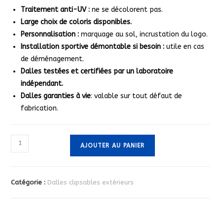
Traitement anti-UV :
ne se décolorent pas.
Large choix de coloris disponibles.
Personnalisation :
marquage au sol, incrustation du logo.
Installation sportive démontable si besoin :
utile en cas
de déménagement.
Dalles testées et certifiées par un laboratoire
indépendant.
Dalles garanties à vie
: valable sur tout défaut de
fabrication.
quantité
AJOUTER AU PANIER
de
Dalles
clipsables
Catégorie :
Dalles clipsables extérieurs
pour
terrain
de