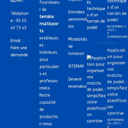
BIDART
technique
fournisseu
s d’un
r de
Données
Téléphon
terrain de
terrains
personnel
padel
e :
05 35
multispor
les
NOVEMBRE 3,
45 75 45
2025
/
ts
0
COMMENTAIRE
extérieurs
Modalités
Email :
et
de
Faire une
Applicati
intérieurs
livraison
demande
on pour
pour
organiser
SITEMAP
particulier
vos
s et
matchs
Devenir
professio
de padel :
revendeur
nnels.
simplifiez
votre
Notre
planificat
capacité
ion
de
sportive
productio
SEPTEMBRE
n nous
19, 2025
/
0